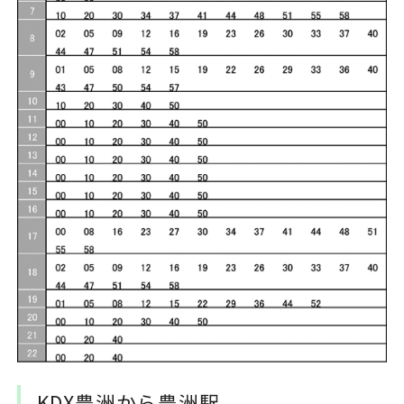
KDX豊洲から豊洲駅