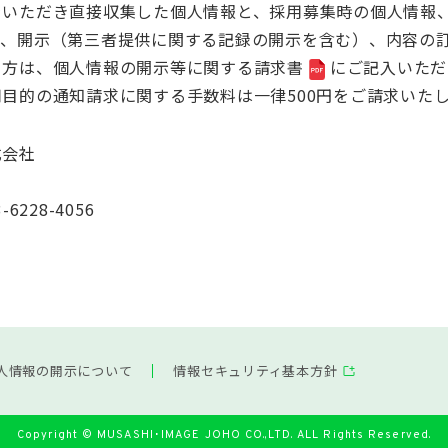
をいただき直接収集した個人情報と、採用募集時の個人情報
知、開示（第三者提供に関する記録の開示を含む）、内容の
る方は、
個人情報の開示等に関する請求書
にご記入いただ
目的の通知請求に関する手数料は一律500円をご請求いた
式会社
-6228-4056
人情報の開示について
情報セキュリティ基本方針
Copyright © MUSASHI･IMAGE JOHO CO.,LTD. ALL Rights Reserved.