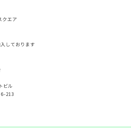
ンスクエア
加入しております
会
トビル
-213